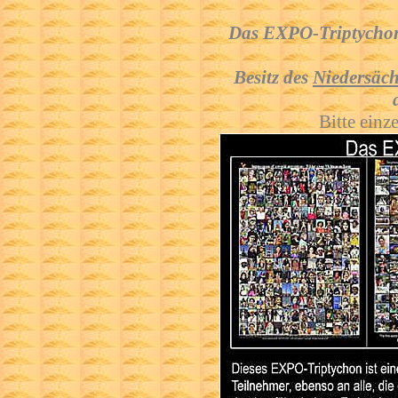
Das EXPO-Triptychon 
Besitz des
Niedersäch
Bitte einz